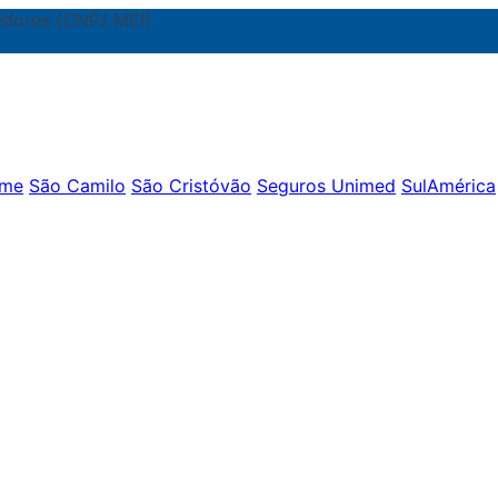
dores (CNPJ MEI)
ame
São Camilo
São Cristóvão
Seguros Unimed
SulAmérica