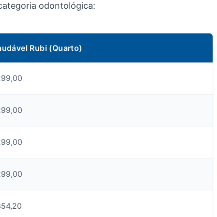
 categoria odontológica:
audável Rubi (Quarto)
299,00
299,00
299,00
299,00
354,20