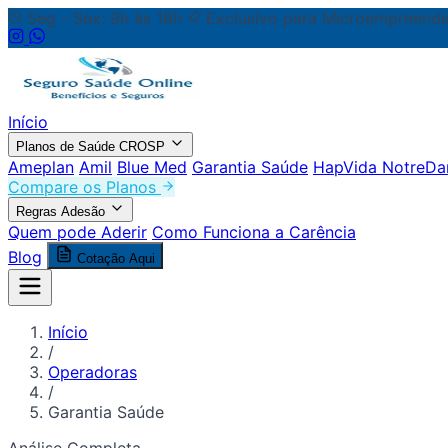
Seg - Sex: 9h às 18h
Exclusivo para Microempreende
Início
Planos de Saúde CROSP
Ameplan
Amil
Blue Med
Garantia Saúde
HapVida NotreD
Compare os Planos
Regras Adesão
Quem pode Aderir
Como Funciona a Carência
Blog
Cotação Aqui
Início
/
Operadoras
/
Garantia Saúde