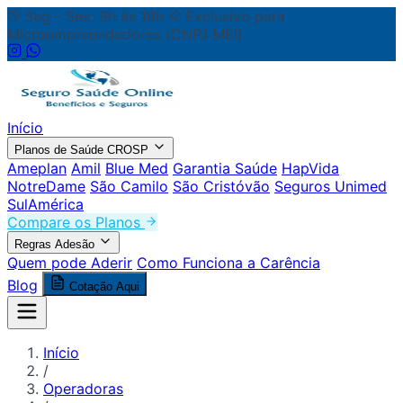
Seg - Sex: 9h às 18h
Exclusivo para
Microempreendedores (CNPJ MEI)
Início
Planos de Saúde CROSP
Ameplan
Amil
Blue Med
Garantia Saúde
HapVida
NotreDame
São Camilo
São Cristóvão
Seguros Unimed
SulAmérica
Compare os Planos
Regras Adesão
Quem pode Aderir
Como Funciona a Carência
Blog
Cotação Aqui
Início
/
Operadoras