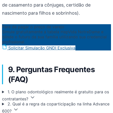
de casamento para cônjuges, certidão de
nascimento para filhos e sobrinhos).
Pare de pagar o preço de varejo
Simule gratuitamente a tabela HapVida NotreDame e
blinde o futuro da sua família utilizando sua credencial
profissional.
Solicitar Simulação GNDI Exclusiva
9. Perguntas Frequentes
(FAQ)
1. O plano odontológico realmente é gratuito para os
contratantes?
2. Qual é a regra da coparticipação na linha Advance
600?