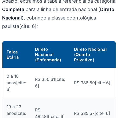
Abaixo, extraímos a tabela referencial da categoria
Completa
para a linha de entrada nacional (
Direto
Nacional
), cobrindo a classe odontológica
paulista[cite: 6]:
Direto
Direto Nacional
Faixa
Nacional
(Quarto
Etária
(Enfermaria)
Privativo)
0 a 18
R$ 350,61[cite:
anos[cite:
R$ 388,89[cite: 6]
6]
6]
19 a 23
R$
anos[cite:
R$ 535,57[cite: 6]
482,86[cite: 6]