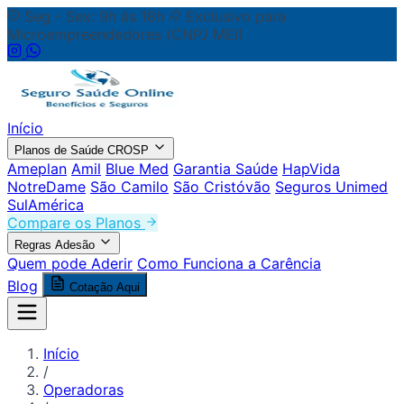
Seg - Sex: 9h às 18h
Exclusivo para
Microempreendedores (CNPJ MEI)
Início
Planos de Saúde CROSP
Ameplan
Amil
Blue Med
Garantia Saúde
HapVida
NotreDame
São Camilo
São Cristóvão
Seguros Unimed
SulAmérica
Compare os Planos
Regras Adesão
Quem pode Aderir
Como Funciona a Carência
Blog
Cotação Aqui
Início
/
Operadoras