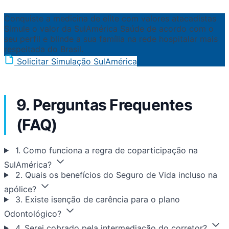
Conquiste a medicina de elite com valores atacadistas
Simule o valor da SulAmérica Saúde de acordo com o
seu perfil e blinde a sua família na rede hospitalar mais
respeitada do Brasil.
Solicitar Simulação SulAmérica
9. Perguntas Frequentes
(FAQ)
1. Como funciona a regra de coparticipação na
SulAmérica?
2. Quais os benefícios do Seguro de Vida incluso na
apólice?
3. Existe isenção de carência para o plano
Odontológico?
4. Serei cobrado pela intermediação do corretor?