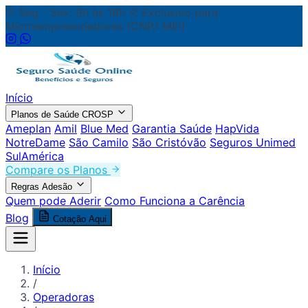
Seg - Sex: 9h às 18h
Exclusivo para
Microempreendedores (CNPJ MEI)
Início
Planos de Saúde CROSP
Ameplan
Amil
Blue Med
Garantia Saúde
HapVida
NotreDame
São Camilo
São Cristóvão
Seguros Unimed
SulAmérica
Compare os Planos
Regras Adesão
Quem pode Aderir
Como Funciona a Carência
Blog
Cotação Aqui
Início
/
Operadoras