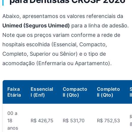
Abaixo, apresentamos os valores referenciais da
Unimed (Seguros Unimed)
para a linha de adesão.
Note que os preços variam conforme a rede de
hospitais escolhida (Essencial, Compacto,
Completo, Superior ou Sênior) e o tipo de
acomodação (Enfermaria ou Apartamento).
Faixa
Essencial
Compacto
Completo
Etária
I (Enf)
II (Qto)
II (Qto)
I
00 a
18
R$ 426,75
R$ 531,70
R$ 752,53
8
anos