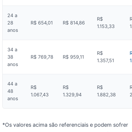
24 a
R$
28
R$ 654,01
R$ 814,86
1.153,33
1
anos
34 a
R$
38
R$ 769,78
R$ 959,11
1.357,51
1
anos
44 a
R$
R$
R$
48
1.067,43
1.329,94
1.882,38
anos
*Os valores acima são referenciais e podem sofrer